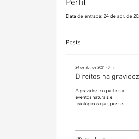
Perfil
Data de entrada: 24 de abr. de 20
Posts
24 de abr. de 2021
∙
3
min
Direitos na gravidez
A gravidez e o parto são
eventos naturais e
fisiológicos que, por se
traduzirem numa
condição de
vulnerabilidade para a
pessoa grávida,...