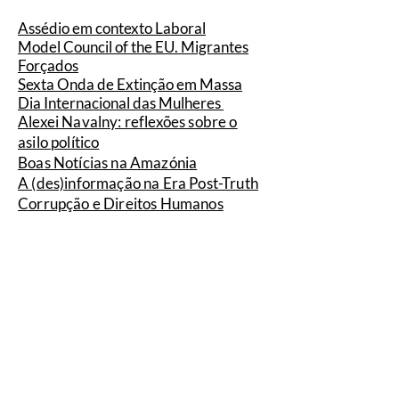
Assédio em contexto Laboral
Model Council of the EU. Migrantes
Forçados
Sexta Onda de Extinção em Massa
Dia Internacional das Mulheres
Alexei Navalny: reflexões sobre o
asilo político
Boas Notícias na Amazónia
A (des)informação na Era Post-Truth
Corrupção e Direitos Humanos
Negociação de Reféns: reflexões
sobre um desafio global
Publicações 2022/2023: