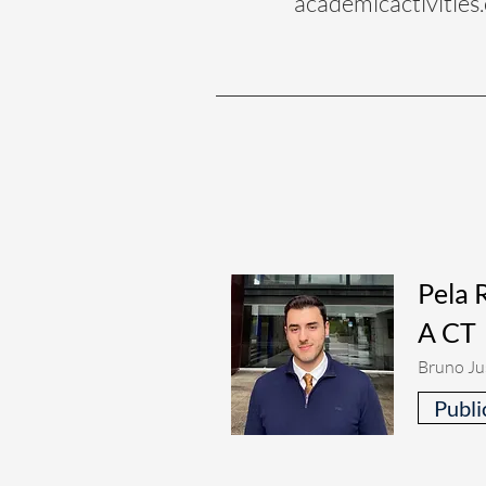
academicactivities
Pela 
A CT
Bruno Ju
Publi