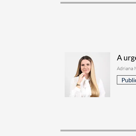
A urg
Adriana 
Publi