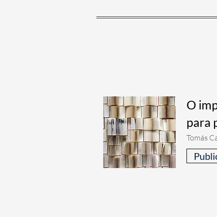
O imp
para 
Tomás Ca
Publi