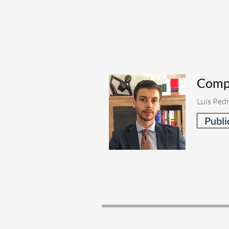
Compu
Luís Ped
Publi