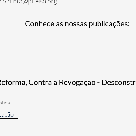
.coimbra@pt.elsa.org
Conhece as nossas publicações:
Reforma, Contra a Revogação - Desconstr
stina
cação