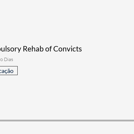
lsory Rehab of Convicts
ro Dias
cação